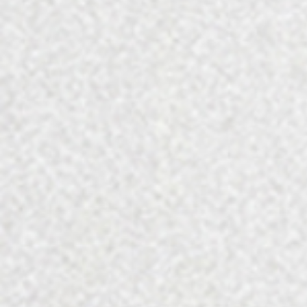
לצורך התבגרותו העדינה והשבחתו יושן היין
במשך 14 חודשים בחביות עץ אלון. לפני הבקבוק
עבר היין סינון סינון גס בלבד לשימור טעמיו
הייחודיים.
זכרו! היין הינו יין מתיישן ולכן יש לחלוץ את
הפקק באמצעות פותחן מתאים על מנת שלא
יישבר.
180
₪
הוספה לסל