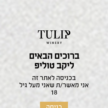
ברוכים הבאים
ליקב טוליפ
לפרטים נוספים והזמנת
בכניסה לאתר זה
אני מאשר/ת שאני מעל גיל
אירוח
18
התקשרו
כניסה