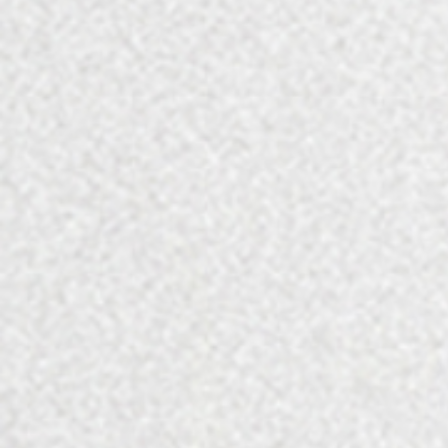
מארזי השי של יקב טוליפ בעלי ערך חברתי אמיתי מהעולם הקרוב לליבנו,
עולם הצרכים המיוחדים.
היקב מספק תעסוקה קבועה לדיירי כפר תקווה, בוגרים בעלי צרכים
מיוחדים, המהווים חלק בלתי נפרד ממנו ואף שותפים בבניית מארזי השי
שלנו.
המארזים שלנו מביאים לכם יינות איכות זוכי פרסים בינלאומיים, עם ערך
חברתי ומשמעות מרגשת.
אנו דואגים עבורכם לכל – מהתאמת המארז האידיאלי עבורכם ועד הגעתו