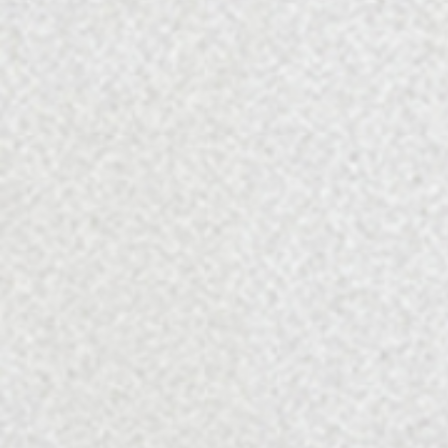
היינות ומארזי השי שלנו מיוצרים עם המון אהבה ליין טוב, לאנשים ולכל מה
שישראלי.
התקשרו
04-9830573
(שלוחה 3 או 4)
שלחו הודעה
tulip@tulip-winery.co.il
להורדת קטלוג ראש השנה 2025
נפח האלכוהול המקסימלי (ABV) הינו 14%